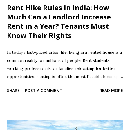
Rent Hike Rules in India: How
Much Can a Landlord Increase
Rent in a Year? Tenants Must
Know Their Rights
In today’s fast-paced urban life, living in a rented house is a
common reality for millions of people. Be it students,
working professionals, or families relocating for better
opportunities, renting is often the most feasible housing
option. However, rising costs of living make paying
SHARE
POST A COMMENT
READ MORE
monthly rent a significant burden. To add to this, arbitrary
rent hikes by landlords can put a dent in any tenant’s
budget. Many tenants are unaware of their legal rights and
don’t know how much a landlord is legally allowed to
increase rent each year. This lack of awareness often leads