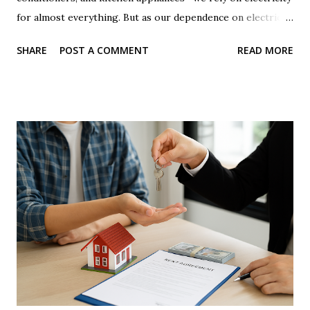
for almost everything. But as our dependence on electricity
increases, the monthly electricity bill is becoming a
SHARE
POST A COMMENT
READ MORE
growing burden for many families. Across India, millions of
people are troubled by rising electricity bills. On social
media, reels, and YouTube videos, many creators showcase
'tricks' or 'jugaads' to reduce electricity bills. One such
common method is placing a magnet on the electricity
meter . Some claim that doing so slows down the meter's
reading and reduces the bill. But is this claim true? Can you
really trick the electricity meter using a magnet? And if
someone tries this, what are the legal and technical
consequences? Let’s find out the truth behind this entire
issue. The Reality Behind Placing a Magnet on the
Electricity Meter How does an electricity meter work? ...