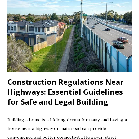
to disputes, financial strain, or even unlawful eviction. This
article aims to clearly explain rent hike rules in India , with
a state-wise breakdown and important legal advice every
tenant should know. 1. Why Rent Regulations Matter A fair
and transparent relationship between a landlord and a
tenant is vital. Without rules in place, landlords may misuse
their power by increasing rent frequently or unreasonably.
On the...
Construction Regulations Near
Highways: Essential Guidelines
for Safe and Legal Building
Building a home is a lifelong dream for many, and having a
house near a highway or main road can provide
convenience and better connectivity. However, strict